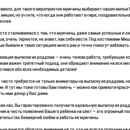
равило, для такого мероприятия мужчины выбирают наших милых 
х мишек, но учтите, что когда они работают в паре, поздравитель
еснее.
сто сталкиваемся с тем, что мужчины, даже самые успешные и си
а, очень теряются, не знают, как себя вести. Под костюмами М
ые бывали в таких ситуациях много раз и точно помогут избежать
изация выписки из роддома — очень тонкая работа, требующая о
кам важен трепетный подход, они обращают внимание на все мел
отимся обо всех необходимых деталях!
 часто требуются не только аниматоры на выписку из роддома, н
и. И тут мы тоже готовы Вам помочь — можно как привезти красо
ть ими декор у Вас дома.
ая нас, Вы гарантированно получаете идеальную выписку из род
ник в честь появления Вашего ребёнка на свет — это огромный по
ательство безмерной любви и заботы её мужчины.
ьно хочется обратить внимание на то, что не всегда праздник на