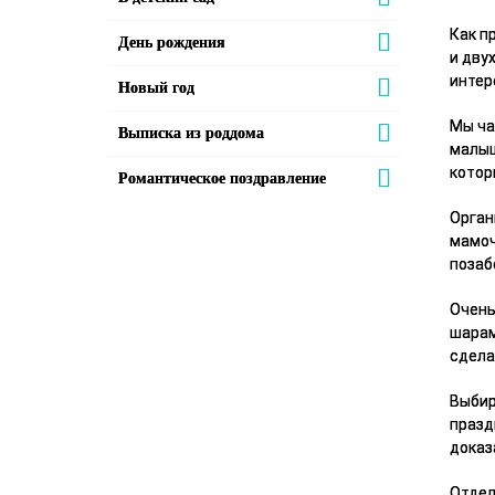
Как п
День рождения
и дву
интер
Новый год
Мы ча
Выписка из роддома
малыш
котор
Романтическое поздравление
Орган
мамоч
позаб
Очень
шарам
сдела
Выбир
празд
доказ
Отдел