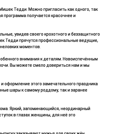
Мишек Тедди. Можно пригласить как одного, так
ная программа получается красочнее и
льные, увидев своего крохотного и беззащитного
ишек Тедди прячутся профессиональные ведущие,
 неловких моментов.
собенного внимания к деталям. Новоиспечённым
очи. Вы можете смело довериться нам и мы
о и оформление этого замечательного праздника
чные шары к самому роддому, так и заранее
дома. Яркий, запоминающийся, неординарный
ступок в глазах женщины, для неё это
 выписку заказывают мужья для своих жён.